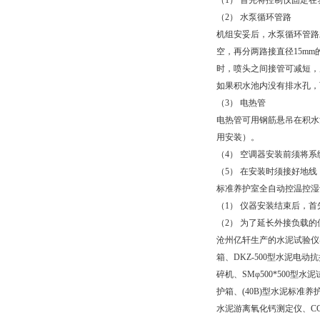
（1） 首先将控制仪固定
（2） 水泵循环管路
机组安妥后，水泵循环管路
空，再分两路接直径15m
时，喷头之间接管可减短，
如果积水池内没有排水孔，
（3） 电热管
电热管可用钢筋悬吊在积水
用安装）。
（4） 空调器安装前须将
（5） 在安装时须接好地
标准养护室全自动控温控湿
（1） 仪器安装结束后，首
（2） 为了延长外接负载
沧州亿轩生产的水泥试验仪器：
箱、DKZ-500型水泥电动抗
碎机、SMφ500*500型
护箱、(40B)型水泥标准
水泥游离氧化钙测定仪、CCL