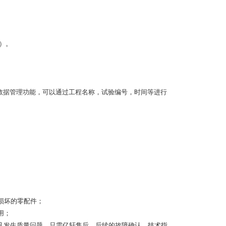
）。
。
*的数据管理功能，可以通过工程名称，试验编号，时间等进行
损坏的零配件；
用；
凡发生质量问题，只需亿轩售后，后续的故障确认，技术指