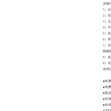
沥青
1）
2）
3）
4）
5）
6）
7）
模糊
8）
9）
沧州
●终
●免
●新
●在
●在
亿轩