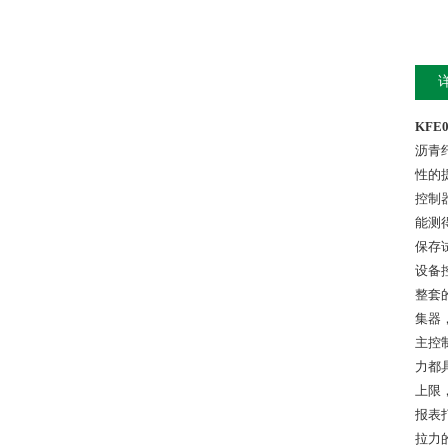
KF
沥青
性的
控制
能测
保存
设备
整套
集器
主控
力都
上限
报表
拉力