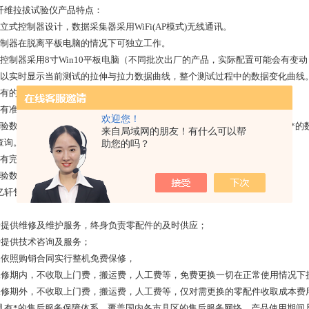
纤维拉拔试验仪产品特点：
分立式控制器设计，数据采集器采用WiFi(AP模式)无线通讯。
控制器在脱离平板电脑的情况下可独立工作。
主控制器采用8寸Win10平板电脑（不同批次出厂的产品，实际配置可能会有变动
可以实时显示当前测试的拉伸与拉力数据曲线，整个测试过程中的数据变化曲线
所有的测试值，设置参数，瞬时值，以及计算值均可以同屏显示。
带有准确滤波算法，可以提升数据的准确性。
欢迎您！
试验数据自动保存(采用ACCESS数据库保存)。保存的记录个数无上限，具有
来自局域网的朋友！有什么可以帮
查询。
助您的吗？
具有完整报表显示功能。
试验数据可以导出成EXCEL格式，方便进行数据二次处理。
亿轩售后服务宗旨：
身提供维修及维护服务，终身负责零配件的及时供应；
费
提供技术咨询及服务；
品依照购销合同实行整机免费保修，
保修期内，不收取上门费，搬运费，人工费等，免费更换一切在正常使用情况下
保修期外，不收取上门费，搬运费，人工费等，仅对需更换的零配件收取成本费
具有*的售后服务保障体系，覆盖国内各市县区的售后服务网络，产品使用期间