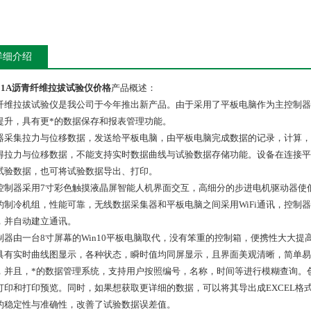
详细介绍
E01A沥青纤维拉拔试验仪价格
产品概述：
纤维拉拔试验仪是我公司于今年推出新产品。由于采用了平板电脑作为主控制器
提升，具有更*的数据保存和报表管理功能。
器采集拉力与位移数据，发送给平板电脑，由平板电脑完成数据的记录，计算，
得拉力与位移数据，不能支持实时数据曲线与试验数据存储功能。设备在连接平
试验数据，也可将试验数据导出、打印。
控制器采用7寸彩色触摸液晶屏智能人机界面交互，高细分的步进电机驱动器使
的制冷机组，性能可靠，无线数据采集器和平板电脑之间采用WiFi通讯，控制
，并自动建立通讯。
制器由一台8寸屏幕的Win10平板电脑取代，没有笨重的控制箱，便携性大大提
具有实时曲线图显示，各种状态，瞬时值均同屏显示，且界面美观清晰，简单易用
，并且，*的数据管理系统，支持用户按照编号，名称，时间等进行模糊查询。
打印和打印预览。同时，如果想获取更详细的数据，可以将其导出成EXCEL格
的稳定性与准确性，改善了试验数据误差值。