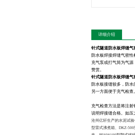
详细介绍
针式隧道
防水板焊缝气
防水板焊接焊缝气密性检
充气泵或打气筒为气源
赞赏。
针式隧道
防水板焊缝气
防水板接缝较多，防水
另一方面便于充气检查
充气检查方法是将注射针
说明焊接缝合格。如压
沧州亿轩生产的水泥试验仪器
型雷式沸煮箱、DKZ-50
夹、PE60*100型鄂式