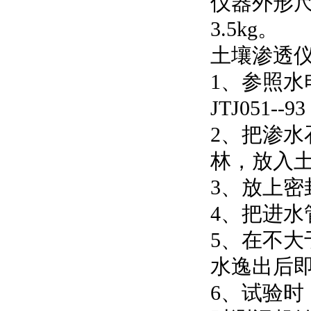
仪器外形尺
3.5kg。
土壤渗透
1、参照水电
JTJ051-
2、把渗
林，放入
3、放上
4、把进
5、在不大
水逸出后
6、试验