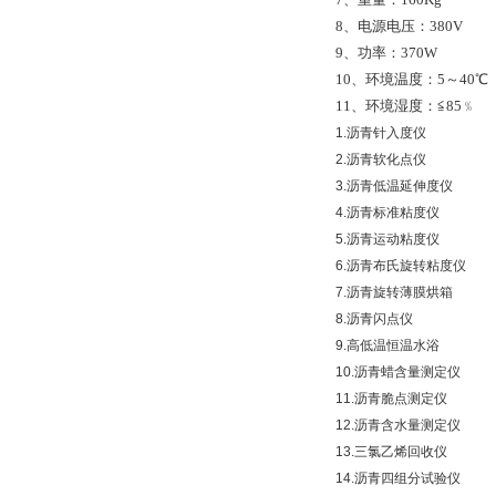
8、电源电压：380V
9、功率：370W
10、环境温度：5～40℃
11、环境湿度：≦85﹪
1.沥青针入度仪
2.沥青软化点仪
3.沥青低温延伸度仪
4.沥青标准粘度仪
5.沥青运动粘度仪
6.沥青布氏旋转粘度仪
7.沥青旋转薄膜烘箱
8.沥青闪点仪
9.高低温恒温水浴
10.沥青蜡含量测定仪
11.沥青脆点测定仪
12.沥青含水量测定仪
13.三氯乙烯回收仪
14.沥青四组分试验仪