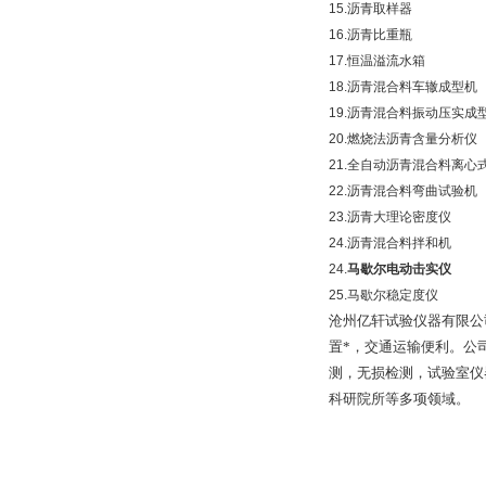
15.沥青取样器
16.沥青比重瓶
17.恒温溢流水箱
18.沥青混合料车辙成型机
19.沥青混合料振动压实成
20.燃烧法沥青含量分析仪
21.全自动沥青混合料离心
22.沥青混合料弯曲试验机
23.沥青大理论密度仪
24.沥青混合料拌和机
24.
马歇尔电动击实仪
25.马歇尔稳定度仪
沧州亿轩试验仪器有限公
置*，交通运输便利。公
测，无损检测，试验室仪
科研院所等多项领域。