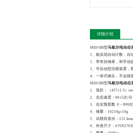
详细介绍
MDJ-IIB型
马歇尔电动击
1、能实现自动计数，自
2、带有挂锤座，和手动
3、半自动型压模装置，
4、一体式锤头，不会脱
MDJ-IIB型
马歇尔电动击
1、落距：（457±1.5）m
2、击实速度：60±5次/分
3、击实预置数 0－999次
4、锤重：10210g±10g
5、试模筒直径：152.4m
6、外形尺寸：670X570X
7、重量：160Kg