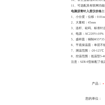
11、可选配具有联网功
电脑沥青针入度仪价格
主
1、小分度：位移：0.01m
2、大量程：45mm
3、连杆、砝码、标准针总重：
4、电源：AC220V±10%
5、盛样皿：铜制Φ55*3
6、平底保温皿：单层不锈
7、测温范围：-20-125℃
8、控温范围：低温型5-4
注意：SZR-9型标配
产品：
您的单位：