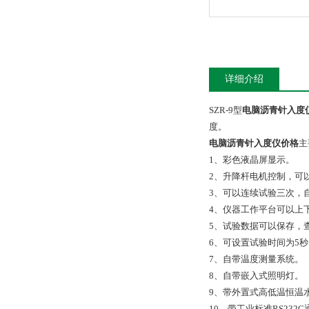
详细介绍
SZR-9型
电脑沥青针入度
度。
电脑沥青针入度仪价格
主
1、彩色液晶屏显示。
2、升降杆电机控制，可
3、可以连续试验三次，
4、仪器工作平台可以上下
5、试验数据可以保存，
6、可设置试验时间为5秒，
7、自带温度测量系统。
8、自带嵌入式照明灯。
9、带外置式高低温恒温水
10、带工业标准RS23