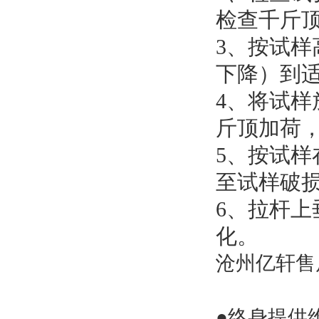
检查千斤
3、按试
下降）到
4、将试
斤顶加荷，
5、按试样
至试样破
6、拉杆
化。
沧州亿轩售
●终身提供