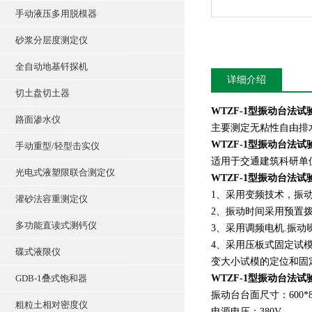
手动液压多用脱模器
砂浆分层度测定仪
全自动地基钎探机
详细介绍
切土盘切土器
WTZF-1型振动台法
路面渗水仪
主要测定无粘性自由排
WTZF-1型振动台法
手动重型/轻型击实仪
适用于交通建筑科研单
光电式液塑限联合测定仪
WTZF-1型振动台法
1、采用变频技术，振动
灌砂法容重测定仪
2、振动时间采用预置拨
多功能直读式测钙仪
3、采用调频电机.振
4、采用压板式固定试
碟式液限仪
变大小试模的定位和固
GDB-1叠式饱和器
WTZF-1型振动台法
振动台台面尺寸：600*8
粗粒土相对密度仪
电源电压：380V