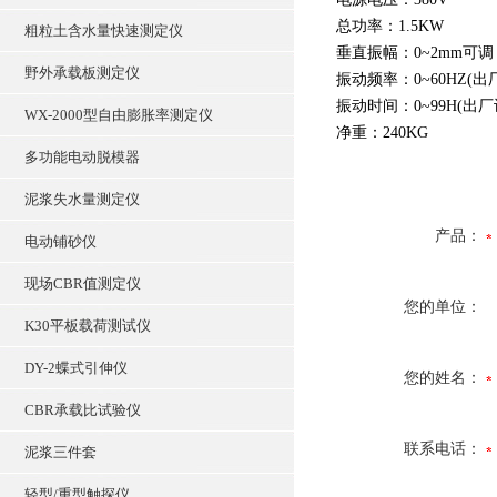
总功率：1.5KW
粗粒土含水量快速测定仪
垂直振幅：0~2mm可调
野外承载板测定仪
振动频率：0~60HZ(出厂
振动时间：0~99H(出厂
WX-2000型自由膨胀率测定仪
净重：240KG
多功能电动脱模器
泥浆失水量测定仪
产品：
电动铺砂仪
现场CBR值测定仪
您的单位：
K30平板载荷测试仪
DY-2蝶式引伸仪
您的姓名：
CBR承载比试验仪
联系电话：
泥浆三件套
轻型/重型触探仪